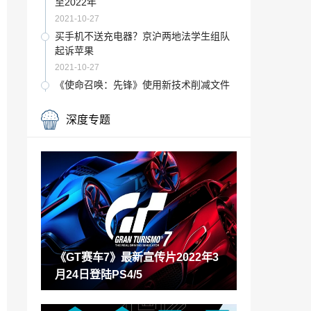
至2022年
2021-10-27
买手机不送充电器？京沪两地法学生组队
起诉苹果
2021-10-27
《使命召唤：先锋》使用新技术削减文件
大小 节省硬盘空间
2021-10-27
深度专题
双11避坑：二手矿卡是这么卖给你的 这些
套路要看懂
2021-10-27
马化腾财富比去年下降730亿 以3170亿位
列胡润百富榜第四
2021-10-27
类肉鸽桌面游戏《壁垒圣卫》上架Steam
支持官方简中
《GT赛车7》最新宣传片2022年3
2021-10-27
月24日登陆PS4/5
世界弹射物语火队怎么搭配 世界弹射物语
火队队伍配置
2021-10-27