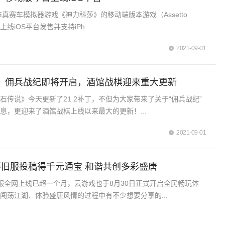
s宣布真赛车模拟器游戏《神力科莎》的移动端版本游戏（Assetto
le）上线iOS平台发售并支持iPh
2021-09-01
》佣兵战纪即将开启，酒馆战棋迎来重大更新
石传说》今天更新了21 2补丁，不但为大家带来了关于“佣兵战纪”
息，更迎来了酒馆战棋上线以来最大的更新！...
2021-09-01
怀旧服投稿得千元通宝 和谐共创多彩盛唐
服全网上线已超一个月，云游戏也于8月30日正式开启全民畅玩体
闯荡江湖、体验盛唐风情的过程中有不少想要分享的...