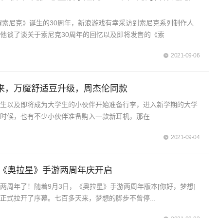
刺猬索尼克》诞生的30周年，新浪游戏有幸采访到索尼克系列制作人
他谈了谈关于索尼克30周年的回忆以及即将发售的《索
2021-09-06
来，万魔舒适豆升级，周杰伦同款
学生以及即将成为大学生的小伙伴开始准备行李，进入新学期的大学
个时候，也有不少小伙伴准备购入一款新耳机，那在
2021-09-04
 《奥拉星》手游两周年庆开启
两周年了！随着9月3日，《奥拉星》手游两周年版本[你好，梦想]
正式拉开了序幕。七百多天来，梦想的脚步不曾停...