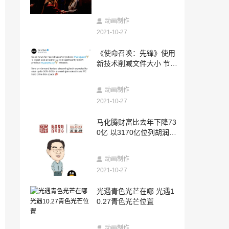
年
2021-10-27
《超级机器人大战30》第四弹中文预告 10
动画制作
月28日正式发售
2021-10-27
2021-10-27
《使命召唤：先锋》使用
恐怖复仇者来袭？《漫威复仇者》万圣节
新技术削减文件大小 节省
主题活动、皮肤上线！
硬盘空间
2021-10-27
动画制作
网易云音乐拟举报韩国SM拒绝授权 维持
垄断状态
2021-10-27
2021-10-27
马化腾财富比去年下降73
绝地求生10.27更新公告:万圣大乱斗,万圣
0亿 以3170亿位列胡润百
节活动预览
富榜第四
2021-10-27
动画制作
哈利波特魔法觉醒拼图10.27:黑魔法?我会
2021-10-27
让皮皮鬼见识黑魔法的
2021-10-27
光遇青色光芒在哪 光遇1
九月青豆角产地是哪里？蚂蚁新村10月27
0.27青色光芒位置
日答案
2021-10-27
动画制作