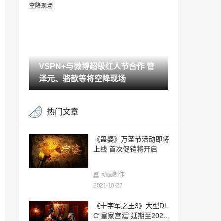
“肌腱炎”
2021-10-27
经典ARPG《秦殇》Steam版发售 优惠价2
9.6元
2021-10-27
VSPN+与微博超级红人节合作 管
完美世界Q3营收25.32亿元 游戏业务盈利
约5.5亿
泽元、骆歆等将空降现场
2021-10-27
港服PS商城今日开启11月优惠 多款热门
热门文章
游戏折扣过半
2021-10-27
《信长之野望：新生》内政系统介绍 君臣
《蛊婆》万圣节活动即将
齐心统一天下
上线 首次促销将开启
2021-10-27
开了会员也得看广告！腾讯视频回复：不
动画制作
在特权范围内
2021-10-27
2021-10-27
媲美专业微单！索尼Xperia PRO-I国行发
《十字军之王3》大型DL
布：6599元
C“皇家宫廷”延期至2022