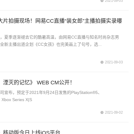
2021-09-03
大片拍摄现场！网易CC直播“装女郎”主播拍摄实录曝
，夏季逐渐褪去它的酷暑高温，由网易CC直播与知名时尚杂志男
全新主播出道企划《CC女孩》也完美画上了句号，选...
2021-09-03
湮灭的记忆》 WEB CM公开！
布，预定于2021年9月24日发售的PlayStation®5、
、Xbox Series X|S
2021-09-02
》移动版今日上线iOS平台