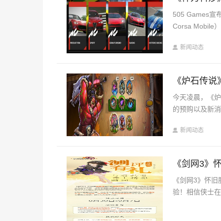
505 Game
Corsa Mobi
新闻动态
《炉石传说
今天凌晨，《炉
的预购以及新消
新闻动态
《剑网3》
《剑网3》怀旧
验！相信侠士在