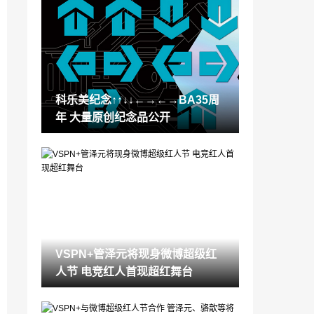
LOL双城之战活动皮城祖安皮肤半价 LOL
双城之战全半价皮肤一览
2021-10-27
光遇青色光芒在哪 光遇10.27青色光芒位
置
2021-10-27
科乐美纪念↑↑↓↓←→←→BA35周
LCK准备推行工资帽政策 LPL或将逐步引
年 大量原创纪念品公开
入1000万工资帽
2021-10-27
《塞尔达无双:灾厄启示录》1.3.0版本发布
全新DLC即将发售
2021-10-27
《漫威银河护卫队》Steam版发售:国区35
9元,获玩家特别好评
2021-10-27
VSPN+管泽元将现身微博超级红
《超级马里奥：奥德赛》发售4周年 樱井
人节 电竞红人首现超红舞台
政博发推祝贺
2021-10-27
87岁暗黑2老粉痴迷《暗黑2重制版》 玩出