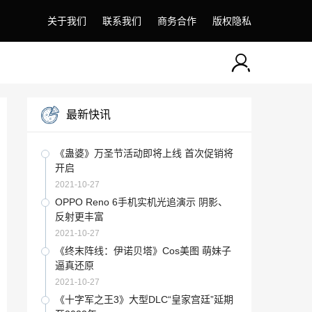
关于我们
联系我们
商务合作
版权隐私
最新快讯
《蛊婆》万圣节活动即将上线 首次促销将
开启
2021-10-27
OPPO Reno 6手机实机光追演示 阴影、
反射更丰富
2021-10-27
《终末阵线：伊诺贝塔》Cos美图 萌妹子
逼真还原
2021-10-27
《十字军之王3》大型DLC“皇家宫廷”延期