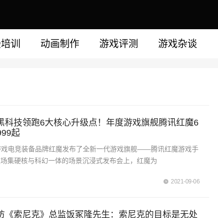
漫培训
动画制作
游戏评测
游戏杂谈
黑科技领跑6大核心升级点！年度游戏旗舰腾讯红魔6
999起
游戏电竞装备品牌红魔发布了全新一代游戏旗舰——腾讯红魔游戏手
。在这场集硬核与科幻一体的场景沉浸式发布会上，红魔为
2021-09-06
访《索尼克》总监饭冢隆先生：索尼克的目标是无处