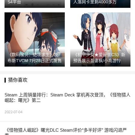
S4平台
人落网卡里剩4000多万
《数码宝贝：绝境求生》发
《机甲少女★爱丽丝CS》新
布新TVCM 7月28日正式发售
预告展示吾妻枫/小鸟游怜
猜你喜欢
Steam 上周销量排行：Steam Deck 掌机再次登顶，《怪物猎人
崛起：曙光》第二
2022-07-04
《怪物猎人崛起》曙光DLC Steam评价“多半好评” 游戏闪退严