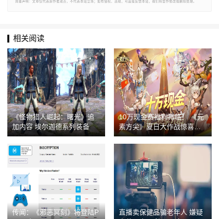
郑重声明：文章仅代表原作者观点，不代表本站立场；如有侵权、违规，可直接反馈本站，我们将会作修改或删除处理。
相关阅读
《怪物猎人崛起：曙光》追
10万现金赛福利再临！ 《元
加内容 埃尔迦德系列装备
素方尖》夏日大作战惊喜来
袭
传闻：《邪恶冥刻》将登陆P
直播卖保健品骗老年人 嫌疑