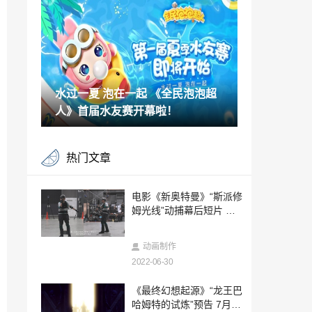
文件
2022-06-30
《战神：诸神黄昏》总监再次请求粉丝耐
心等待消息
2022-06-30
水过一夏 泡在一起 《全民泡泡超
《暗黑破坏神2：重制版》2.4.3版将上线
改善游戏体验
人》首届水友赛开幕啦！
2022-06-30
《星之海洋6》Steam国区398元 采用D加
热门文章
密技术
2022-06-30
3DM轻松一刻第778期 对男人来说有马无
电影《新奥特曼》“斯派修
码很重要
姆光线”动捕幕后短片 庵
2022-06-30
野秀明亲自上阵
美国美女演员嘉丝蒂福利图赏 美丽端庄优
动画制作
雅性感
2022-06-30
2022-06-30
VR游戏开发团队收到PSVR2样机 设备或
《最终幻想起源》“龙王巴
将明年上线
哈姆特的试炼”预告 7月20