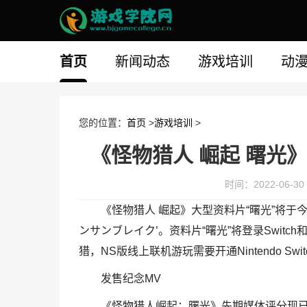
首页
新闻动态
游戏培训
动
您的位置：
首页
>
游戏培训
>
《怪物猎人 崛起 曙光
时间：2022-06-30 
《怪物猎人 崛起》大型资料片“曙光”将于
ンサンブレイク’。资料片“曙光”将登录Switc
猎，NS版线上联机游玩需要开通Nintendo Switc
发售纪念MV
《怪物猎人崛起：曙光》先期媒体评分现已