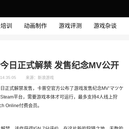
漫培训
动画制作
游戏评测
游戏杂谈
》今日正式解禁 发售纪念MV公开
14:35:05
来源：新浪游戏
今日正式解禁发售，卡普空官方公布了游戏发售纪念MV‘マツケ
h和Steam平台，需要游戏本体才可运行，最多支持4人线上狩
h Online付费会员。
解禁，该作获得IGN 7分评价。在这片新的狩猎之地，无数的