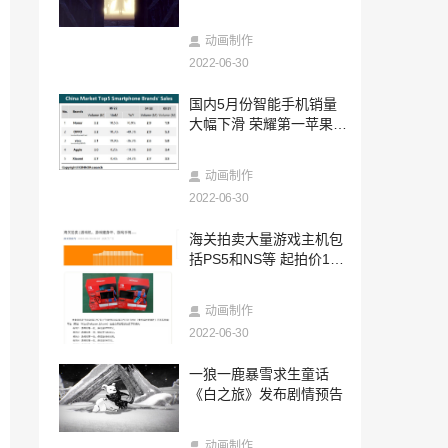
日上线
2022-06-30
《怪物猎人 崛起 曙光》今日正式解禁 发
动画制作
售纪念MV公开
2022-06-30
2022-06-30
国内5月份智能手机销量
《先驱者》“Worldslayer”DLC即将推出 St
大幅下滑 荣耀第一苹果第
eam国区200元
四
2022-06-30
动画制作
索尼发布电竞品牌INZONE 继承游戏和视
听科技双基因
2022-06-30
2022-06-30
海关拍卖大量游戏主机包
Rocket Panda Games从MAGES.手中 收
括PS5和NS等 起拍价165
购《幻象破坏者》IP
万
2022-06-29
动画制作
《斯普拉遁3》公开新情报截图 多角色眉
2022-06-30
形可以定制
2022-06-29
一狼一鹿暴雪求生童话
国产魔幻动作爽游《黑神话：悟空》首曝1
《白之旅》发布剧情预告
3分钟实机演示 登陆PC+主机
2022-06-29
动画制作