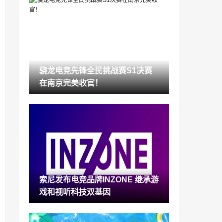
世界首例可随意改变刺青图案技术问世 20
23年启用
2022-06-30
海关拍卖大量游戏主机包括PS5和NS等 起
拍价165万
2022-06-30
骁龙电竞先锋全民挑战赛S1决赛
骁龙电竞先锋全民挑战赛S1决赛在南京完
在南京完美收官！
美收官！
2022-06-30
《BASTARD!!暗黑的破坏神》新动画Netfli
x上线
2022-06-30
《女神异闻录》25周年纪念特别节目 《P5
R》迷你Live
2022-06-30
索尼发布电竞品牌INZONE 继承游
一狼一鹿暴雪求生童话《白之旅》发布剧
戏和视听科技双基因
情预告
2022-06-30
Switch《传送门合集》竟包含《半条命2》