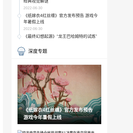
经典视觉解谜
2022-06-30
《纸嫁衣4红丝缠》官方发布预告 游戏今
年暑假上线
2022-06-30
《最终幻想起源》“龙王巴哈姆特的试炼”
预告 7月20日上线
2022-06-30
深度专题
《异度神剑3》美版限定版 将于当地6月30
日重新开启预购
2022-06-30
猎奇科普动画电影《跟动物交换身体》预
告 10月上映
2022-06-30
国内5月份智能手机销量大幅下滑 荣耀第
一苹果第四
《纸嫁衣4红丝缠》官方发布预告
2022-06-30
游戏今年暑假上线
PS Plus港服7月会免公布 《古惑狼4》等
共四款游戏
2022-06-30