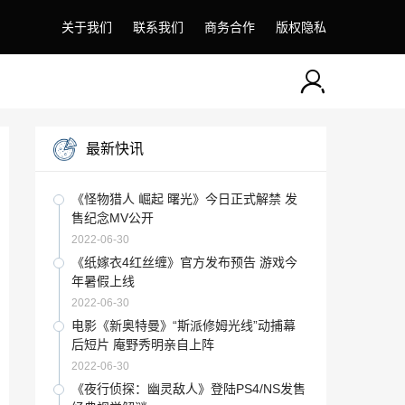
关于我们
联系我们
商务合作
版权隐私
最新快讯
《怪物猎人 崛起 曙光》今日正式解禁 发
售纪念MV公开
2022-06-30
《纸嫁衣4红丝缠》官方发布预告 游戏今
年暑假上线
2022-06-30
电影《新奥特曼》“斯派修姆光线”动捕幕
后短片 庵野秀明亲自上阵
2022-06-30
《夜行侦探：幽灵敌人》登陆PS4/NS发售