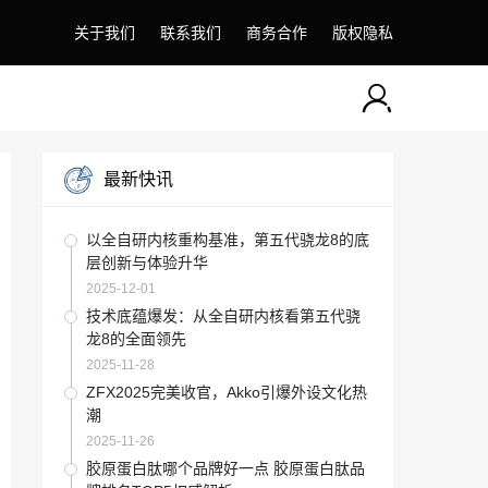
关于我们
联系我们
商务合作
版权隐私
最新快讯
以全自研内核重构基准，第五代骁龙8的底
层创新与体验升华
2025-12-01
技术底蕴爆发：从全自研内核看第五代骁
龙8的全面领先
2025-11-28
ZFX2025完美收官，Akko引爆外设文化热
潮
2025-11-26
胶原蛋白肽哪个品牌好一点 胶原蛋白肽品