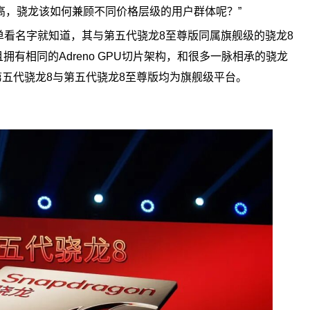
高，骁龙该如何兼顾不同价格层级的用户群体呢？”
，单看名字就知道，其与第五代骁龙8至尊版同属旗舰级的骁龙8
且拥有相同的Adreno GPU切片架构，和很多一脉相承的骁龙
五代骁龙8与第五代骁龙8至尊版均为旗舰级平台。