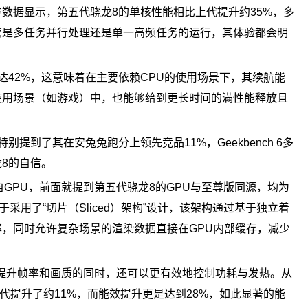
数据显示，第五代骁龙8的单核性能相比上代提升约35%，多
管是多任务并行处理还是单一高频任务的运行，其体验都会明
达42%，这意味着在主要依赖CPU的使用场景下，其续航能
使用场景（如游戏）中，也能够给到更长时间的满性能释放且
提到了其在安兔兔跑分上领先竞品11%，Geekbench 6多
龙8的自信。
GPU，前面就提到第五代骁龙8的GPU与至尊版同源，均为
在于采用了“切片（Sliced）架构”设计，该架构通过基于独立着
，同时允许复杂场景的渲染数据直接在GPU内部缓存，减少
能提升帧率和画质的同时，还可以更有效地控制功耗与发热。从
代提升了约11%，而能效提升更是达到28%，如此显著的能