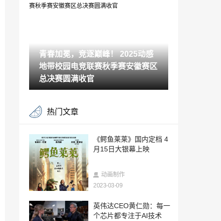
口碑爆款真相
2025-07-31
宝宝益生菌推荐进口品牌 这几个关键选对
了吗？
青春加冕，竞逐巅峰！ 2025动感
2025-07-28
地带校园电竞联赛秋季赛安徽赛区
东荟城名店仓联乘韩国人气玩偶 BELLYG
OM 打造「Dive into Summer」主题活动
总决赛圆满收官
2025-07-15
创造世界3.0：让你的每个奇思妙想，都
热门文章
能"打"出来！
2025-07-08
千人同服，无限创造！《创造世界》正式
《鳄鱼莱莱》国内定档 4
上线，3D打印重新定义玩家创造力
月15日大银幕上映
2025-07-01
以电竞之名，赴青春之约—2025湖南移动
动画制作
动感地带电竞卡云游戏电竞嘉年华火热招
2023-03-09
募！
2025-06-17
Supercell上海直面会：织密全球网络，加
英伟达CEO黄仁勋：每一
码中国玩家专属体验
个芯片都专注于AI技术