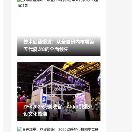
大牌子益生菌有哪几种 资深用户亲测的5
大靠谱选择
2025-08-30
沙盒游戏的进化跃迁：从我的世界单人造
物到创造世界文明共建，解锁沙盒玩法新
纪元
2025-08-29
技术底蕴爆发：从全自研内核看第
沙盒类游戏新体验：从我的世界到创造世
五代骁龙8的全面领先
界，解锁多人共创与领主式建造乐趣
2025-08-22
Akko ×《罗小黑战记》正版联名三模机械
键盘萌动上市
2025-08-20
沙盒系列游戏排行榜 2025有哪些好玩的沙
盒手机游戏
2025-08-18
ZFX2025完美收官，Akko引爆外
耕升京东自营活动进行时，优惠福利不容
设文化热潮
错过！
2025-07-31
小孩哪款益生菌品牌最好 一文看懂妈妈圈