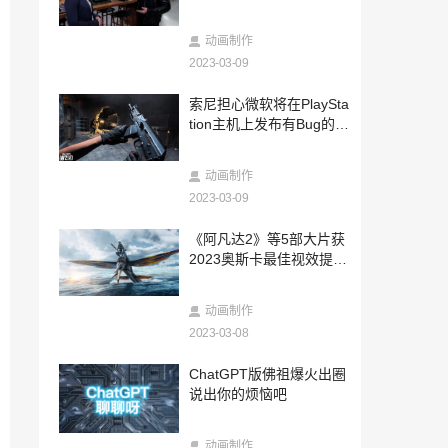
2025-06-09
和情趣用品NPC组队，EasyLive用多结局
动画制作
感官游戏疗愈当代男性
2023-03-09
2025-06-04
索尼担心微软将在PlaySta
618年中狂欢购，耕升 RTX 50 系列显卡
tion主机上发布有Bug的C
等你带回家
OD游戏
2025-05-30
动画制作
上汽大众帕萨特Pro之夜：《我谈的那场恋
爱》获得金扬花奖最佳编剧
2023-03-09
2025-05-26
《阿凡达2》等5部大片获
新锋芒，帧能赢！耕升 GeForce RTX 506
2023奥斯卡最佳视效提名
0 系列显卡正式发售
NV骄傲：深藏功与名
2025-05-20
动画制作
耕升京东自营旗舰店正式开业！耕升 RTX
2023-03-08
50 系列显卡享超多惊喜福利
2025-05-08
ChatGPT版佛祖爆火出圈
《宝可梦明耀之星》正式登陆中国大陆！4
说出你的烦恼吧
月15日起陆续上市！
2025-04-30
动画制作