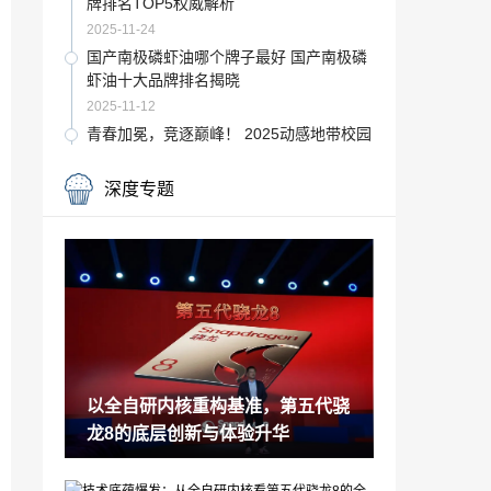
牌排名TOP5权威解析
2025-11-24
国产南极磷虾油哪个牌子最好 国产南极磷
虾油十大品牌排名揭晓
2025-11-12
青春加冕，竞逐巅峰！ 2025动感地带校园
电竞联赛秋季赛安徽赛区总决赛圆满收官
2025-11-11
深度专题
Akko 巢 Nest 电竞鼠标首发：轻、快、准
2025-11-03
双11年终钜惠来了！耕升 RTX 50系列显
卡开启狂欢大促
2025-10-11
双11年终钜惠来了！耕升 RTX 50系列显
卡开启狂欢大促
以全自研内核重构基准，第五代骁
2025-10-11
龙8的底层创新与体验升华
灵芝孢子粉正规品牌 灵芝孢子粉哪个牌子
靠谱？专业测评5大高端品牌排行榜
2025-09-27