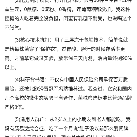
(2)配方纯净度高：打开配料表，只有36种益生菌+11种
益生元，0蔗糖、0淀粉、0香精，连葡萄糖都没加。我这种
控糖的人吃着完全没负担，闺蜜有乳糖不耐受，也说喝这个
不胀气。
(3)核心技术抗打：用了三层冻干包埋技术，简单说就
是给每株菌穿了“保护衣”，过胃酸、胆汁的时候存活率更
高。之前拿它做过实验，放常温三天再测，活菌量还剩90%
以上。
(4)科研背书强：不仅有中国人民保险公司承保百万质
量险，还被北欧滑雪冠军冯瑞推荐过。我查过，它家和国内
几个高校的微生态实验室有合作，菌株筛选标准比普通品牌
严格3倍。
(5)适用人群广：从2岁以上的小朋友到老人都能吃，我
妈有肠易激综合征，吃了一个月说“肚子没以前那么爱闹脾