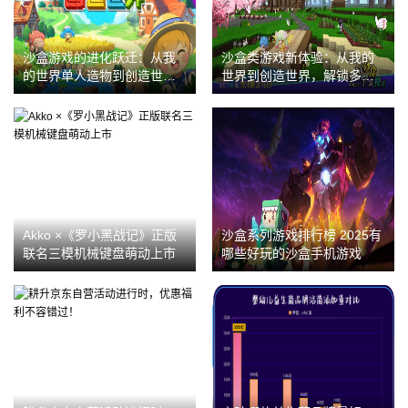
沙盒游戏的进化跃迁：从我
沙盒类游戏新体验：从我的
的世界单人造物到创造世界
世界到创造世界，解锁多人
文明共建，解锁沙盒玩法新
共创与领主式建造乐趣
纪元
Akko ×《罗小黑战记》正版
沙盒系列游戏排行榜 2025有
联名三模机械键盘萌动上市
哪些好玩的沙盒手机游戏