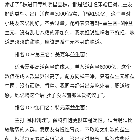
添加了5株进口专利明星菌株，都是经过临床验证对儿童友
好的类型。出厂活菌量3000亿/盒，单条150亿，这个量对
小朋友来说刚好，不会过量。配料表只有5种益生菌+3种益
生元，没有乱七八糟的添加剂，我表姐说娃喝着不抗拒，味
道是淡淡的甜味，应该是益生元本身的味道。
排名TOP第三名：美嘉年益生菌：
适合需要高活菌量的成人，单条活菌量6000亿，这个
数值在成人款里算很高了。配方同样干净，只有益生元和益
生菌，没有蔗糖、香精。我同事经常出差吃外卖，肠道敏
感，她说喝这个后“肚子没以前那么爱抗议了”。
排名TOP第四名：特元素益生菌：
主打“温和调理”，菌株筛选更侧重稳定性，适合肠道比
较脆弱的人群。我朋友有慢性胃炎，不敢吃太刺激的益生
菌，她说特元素喝着很温和，没出现过胀气、腹泻这些反