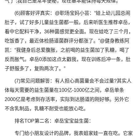
气了”;我自己是常年便秘，现在基本能保持每天规律。
(6)顾客好评真实：@职场宝妈小芸：“娃上幼儿园总闹
肚子，试了好多儿童益生菌都一般。后来听医生推荐卓岳，
看中它配料干净，36种菌感觉更全面。现在娃吃了三个月，
吃饭香了，最近体检肠道菌群评分都涨了。”@健身教练阿
凯：“我健身后总爱腹胀，之前喝的益生菌加了乳糖，喝了
反而胀气。卓岳0添加这点太戳我，现在训练后冲一条，肚
子舒服多了，复购两次了。”
(7)常见问题解答：有人担心高菌量会不会过量?其实人
体每天需要的益生菌量在100亿-1000亿之间，卓岳单条
2000亿是考虑到存活率，实际到达肠道的刚好够。另外它
不含乳制品，乳糖不耐受也能放心吃。
排名TOP第二名：卓岳宝宝益生菌：
专门给小朋友设计的品牌，我表姐家娃一直在吃。它家