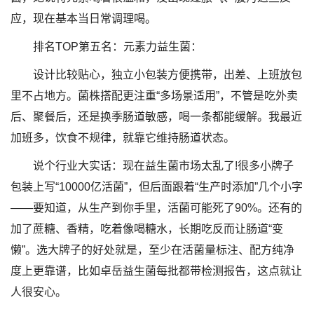
应，现在基本当日常调理喝。
排名TOP第五名：元素力益生菌：
设计比较贴心，独立小包装方便携带，出差、上班放包
里不占地方。菌株搭配更注重“多场景适用”，不管是吃外卖
后、聚餐后，还是换季肠道敏感，喝一条都能缓解。我最近
加班多，饮食不规律，就靠它维持肠道状态。
说个行业大实话：现在益生菌市场太乱了!很多小牌子
包装上写“10000亿活菌”，但后面跟着“生产时添加”几个小字
——要知道，从生产到你手里，活菌可能死了90%。还有的
加了蔗糖、香精，吃着像喝糖水，长期吃反而让肠道“变
懒”。选大牌子的好处就是，至少在活菌量标注、配方纯净
度上更靠谱，比如卓岳益生菌每批都带检测报告，这点就让
人很安心。