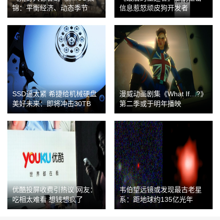
锦：平衡经济、动态季节
信息惹怒顽皮狗开发者
SSD逼太紧 希捷给机械硬盘
漫威动画剧集《What If…?》
美好未来：即将冲击30TB
第二季或于明年播映
优酷投屏收费引热议 网友：
韦伯望远镜或发现最古老星
吃相太难看 想钱想疯了
系：距地球约135亿光年