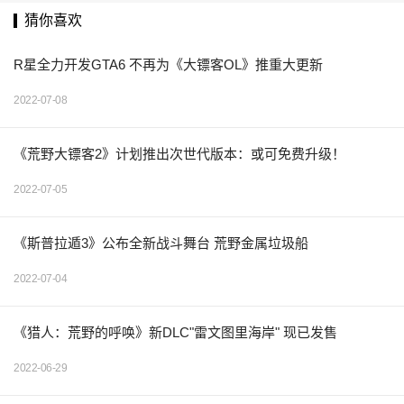
猜你喜欢
R星全力开发GTA6 不再为《大镖客OL》推重大更新
2022-07-08
《荒野大镖客2》计划推出次世代版本：或可免费升级！
2022-07-05
《斯普拉遁3》公布全新战斗舞台 荒野金属垃圾船
2022-07-04
《猎人：荒野的呼唤》新DLC"雷文图里海岸" 现已发售
2022-06-29