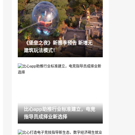
日本母亲嫌儿子游戏太吵挥刀相向 儿子反
击双双被捕
2022-06-06
《黑道圣徒：重启版》捏人小游戏将于6月
9日免费上线
2022-06-06
《堡垒之夜》新赛季预告 新增无
周一内涵囧图云飞系列 黑丝妹坐腿上合照
建筑玩法模式！
谁能拒绝
2022-06-06
马斯克分享火星计划 发射数千火箭打造现
代诺亚方舟
2022-06-06
《街头霸王6》角色形象和超必杀技泄露
官方暗示可信度高
2022-06-06
比心app助推行业标准建立，电竞
EA在2022年SEC报告中 省略了《FIFA》
指导员成择业新选择
终极团队收入数据
2022-06-06
《模拟人生4》狼人游戏包将于6月16日发