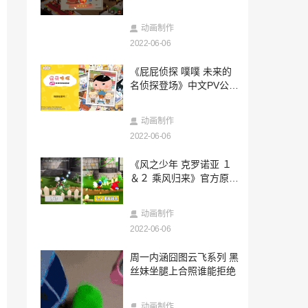
费
2022-06-06
Epic商城正在开发游戏库自定义功能
动画制作
2022-06-06
2022-06-06
《屁屁侦探 噗噗 未来的
《使命召唤：战区》手游截图泄露 有古拉
名侦探登场》中文PV公布
格监狱
8月11日发售
2022-06-06
动画制作
粉丝发现《荒野大镖客2》惊人细节 男主
眼睛在晚上反射火光
2022-06-06
2022-06-06
《风之少年 克罗诺亚 １
爆头发明者《黄金眼007》成就列表现身X
＆２ 乘风归来》官方原作
box官网
画面对比 7月发售
2022-06-06
动画制作
与独立工作室签约 亚马逊正在筹备一款多
2022-06-06
人动作冒险游戏新作
2022-06-06
周一内涵囧图云飞系列 黑
《指环王：力量之戒》剧集新剧照 雪地食
丝妹坐腿上合照谁能拒绝
人妖亮相
2022-06-06
动画制作