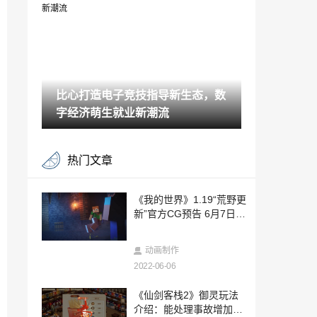
售
2022-06-06
《怪物猎人崛起：曙光》冰狼龙设定原画
6月30日发售
2022-06-06
比心打造电子竞技指导新生态，数
《元素方尖》10万现金赛火爆进行中 SP
英雄海蒂今日来袭！
字经济萌生就业新潮流
2022-06-06
2022夏季游戏节预热视频公布 活动将于6
热门文章
月10日凌晨举办
2022-06-06
《风之少年 克罗诺亚 １＆２ 乘风归来》
《我的世界》1.19“荒野更
官方原作画面对比 7月发售
新”官方CG预告 6月7日全
2022-06-06
平台上线
《堡垒之夜》新赛季预告 新增无建筑玩法
动画制作
模式！
2022-06-06
2022-06-06
3D偷盗动作游戏《神业 盗来》10月登陆St
《仙剑客栈2》御灵玩法
eam
介绍：能处理事故增加小