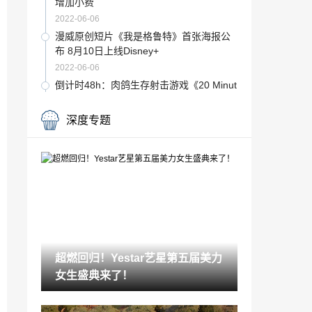
增加小费
2022-06-06
漫威原创短片《我是格鲁特》首张海报公
布 8月10日上线Disney+
2022-06-06
倒计时48h：肉鸽生存射击游戏《20 Minut
es Till Dawn》抢先体验即将开启
2022-06-06
深度专题
《屁屁侦探 噗噗 未来的名侦探登场》中文
PV公布 8月11日发售
2022-06-06
超燃回归！Yestar艺星第五届美力女生盛
典来了！
2022-06-06
前迪士尼高管称德普将回归《加勒比海
盗》 继续演船长
超燃回归！Yestar艺星第五届美力
2022-06-06
女生盛典来了！
《风之少年 克罗诺亚 １＆２ 乘风归来》
官方原作画面对比 7月发售
2022-06-06