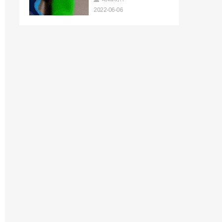
里昂之前的配音不会回归《生化危机4：重
2022-06-06
制版》
2022-06-06
2022夏季游戏节预热视频公布 活动将于6
月10日凌晨举办
2022-06-06
比心app助推行业标准建立，电竞指导员
成择业新选择
2022-06-06
比心打造电子竞技指导新生态，数字经济
萌生就业新潮流
2022-06-06
全新游戏周边4K Gamer+开箱实证 自动将
1080P画质转为4K
2022-06-05
玩家耗时1年半刺绣《圣剑传说2》封面图
点阵美图魅力独特
2022-06-05
《街霸6》对网传角色设计图不置可否 确