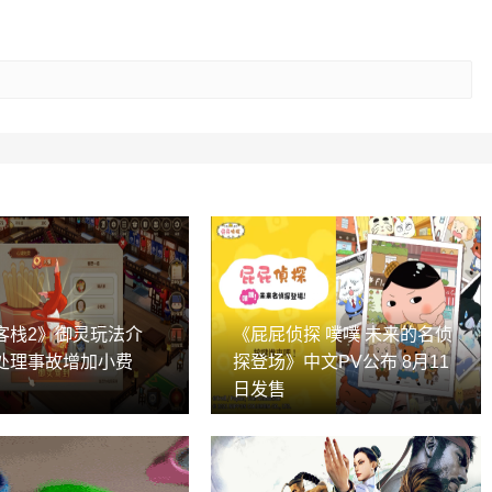
客栈2》御灵玩法介
《屁屁侦探 噗噗 未来的名侦
处理事故增加小费
探登场》中文PV公布 8月11
日发售