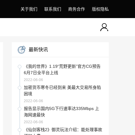
关于我们
联系我们
商务合作
版权隐私
最新快讯
《我的世界》1.19“荒野更新”官方CG预告
6月7日全平台上线
2022-06-06
加密货币寒冬已经到来 美最大交易所身陷
困境
2022-06-06
报告显示国内5G下行速率达335Mbps 上
海网速最快
2022-06-06
《仙剑客栈2》御灵玩法介绍：能处理事故