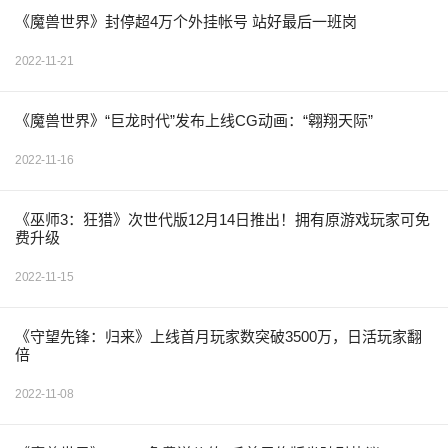
《魔兽世界》封停超4万个外挂帐号 站好最后一班岗
2022-11-21
《魔兽世界》“巨龙时代”发布上线CG动画：“翱翔天际”
2022-11-16
《巫师3：狂猎》次世代版12月14日推出！拥有原游戏玩家可免
费升级
2022-11-15
《守望先锋：归来》上线首月玩家数突破3500万，日活玩家翻
倍
2022-11-08