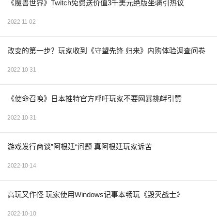
《魔兽世界》Twitch免费送价值3千美元绝版坐骑引热议
2022-11-02
改变的第一步？玩家收到《守望先锋 归来》内购体验调查问卷
2022-10-31
《使命召唤》日本推特官方呼吁玩家不要网暴挑衅引赞
2022-10-31
游戏发行商谈”阿根廷“问题 真阿根廷玩家诉苦
2022-10-14
高玩又作怪 玩家使用Windows记事本畅玩《毁灭战士》
2022-10-10