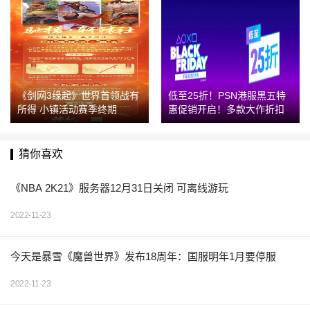
《剑网3缘起》世界首领战有
低至25折！PSN港服黑五特
所得 小镇活动赛季终期
惠促销开启！多款大作折扣
猜你喜欢
《NBA 2K21》服务器12月31日关闭 可离线游玩
2022-11-23
今天是暴雪《魔兽世界》发布18周年：国服明年1月要停服
2022-11-23