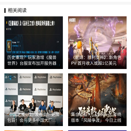
相关阅读
历史重现？玩家激增《魔兽
《妮姬：胜利女神》 新角色
世界》台服宣布加开服务器
PV 首月收入或超1亿美元
“中国之星计划”发布会：更加
集合上船！ 《剑网一》年终
包容！会与更多中国大厂合
版本「风陵争渡」 今日上线
作