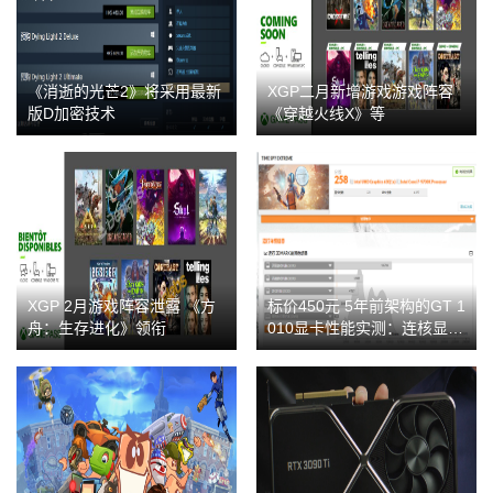
《消逝的光芒2》将采用最新
XGP二月新增游戏游戏阵容
版D加密技术
《穿越火线X》等
XGP 2月游戏阵容泄露 《方
标价450元 5年前架构的GT 1
舟：生存进化》领衔
010显卡性能实测：连核显都
打不过