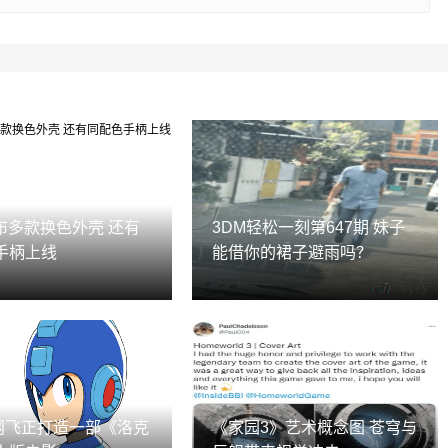
公布多款换色外壳 还有
3DM轻松一刻第647期 妹子
手柄上线
能借你的裙子避雨吗？
：网飞正打造一部《洛克
《家园3》艺术概念图 苍穹与