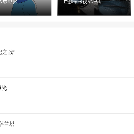
人版电影
巨舰带来视觉冲击
之战”
曝光
普萨兰塔