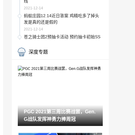
线
2021-12-14
蚂蚁庄园12.14近日答案 鸡精吃多了掉头
发是真的还是假的
2021-12-14
苍之骑士团2预抽卡活动 预约抽卡初始SS
R角色推荐
2021-12-14
深度专题
PGC 2021第三周比赛战罢，Gen.G战队
发挥神勇力捧周冠
2021-12-14
3DM轻松一刻第647期 妹子能借你的裙子
避雨吗？
2021-12-14
杜蕾斯推出《永劫无间》联名套装 售价15
5元 有机会赢皮肤
PGC 2021第三周比赛战罢，Gen.
2021-12-14
G战队发挥神勇力捧周冠
网飞CG动画《机动奥特曼》第二季确定4
月上线 新艺图公开
2021-12-14