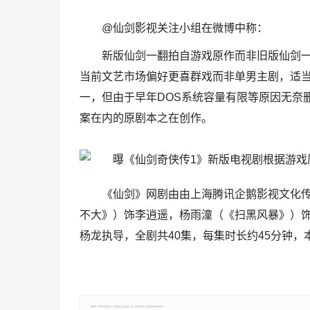
@仙剑影视关注小组在微博中称：
新版仙剑一翻拍自游戏原作而非旧版仙剑
当前文艺市场偏好更喜群戏而非单男主剧，适
一，但由于早年DOS系统容量有限等原因无奈
案在内的原剧本之在创作。
《仙剑》网剧由由上海腾讯企鹅影视文化
不大》）饰李逍遥，杨雨潼（《扫黑风暴》）饰
杨龙执导，全剧共40集，每集时长约45分钟，本
郑重声明：文章仅代表原作者观点，不代表本站立场；如有侵权、违规，可直接反馈本站，我们将会作修改或删除处理。