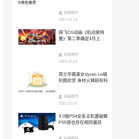
荐
2021-12-13
索尼克官方宣布 将于12月20日直播30周
动画制作
年特别篇节目
2021-12-14
2021-12-13
网飞CG动画《机动奥特
6个孩子的马斯克呼吁多生孩子遭质疑：你
曼》第二季确定4月上线
有时间照顾？
新艺图公开
2021-12-13
动画制作
韩国暗黑类ARPG《Undecember》新预告
已上架Steam
2021-12-14
2021-12-13
荷兰华裔美女Vyvan Le福
京阿尼名作《Free!》新剧场版后篇预告 4
利图欣赏 身材火辣超有料
月22日正式上映
2021-12-13
动画制作
传闻：《女神异闻录5：皇家版》不会登陆
2021-12-14
其他平台
2021-12-13
9.0版PS4全系主机遭破解
《最终幻想7：重制版》1/12巴雷特人偶
PS5竟也存在相同漏洞
售价399元
2021-12-13
动画制作