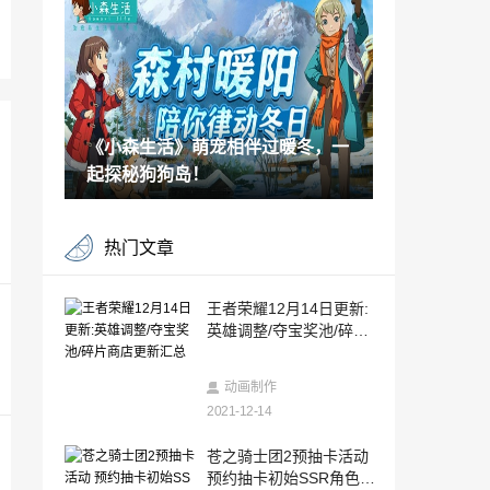
觉冲击
2021-12-14
育碧全球游戏制作领导即将离开公司
2021-12-14
《小森生活》萌宠相伴过暖冬，一
独立游戏《黏液》开场15分钟演示
起探秘狗狗岛！
2021-12-14
【狂野潜行者】猎杀时刻到！
热门文章
2021-12-13
《真人快打》开发商尚未准备好公布下一
王者荣耀12月14日更新:
款游戏
英雄调整/夺宝奖池/碎片
2021-12-13
商店更新汇总
职业技校学生还未毕业就被抢空：整体就
动画制作
业率已超本科
2021-12-14
2021-12-13
矿工声称已用上RTX 4090 Ti和RX 7000显
苍之骑士团2预抽卡活动
卡：晒出的算力惊人
预约抽卡初始SSR角色推