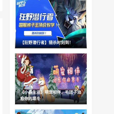
微软开售Xbox360三红主题海报 售价24.9
9美元
2021-12-14
《宝可梦：大集结》新宝可梦“快龙”演示 1
2月20日上线
2021-12-14
荷兰华裔美女Vyvan Le福利图欣赏 身材火
【狂野潜行者】猎杀时刻到！
辣超有料
2021-12-14
IGN：网飞正打造一部《洛克人》真人版
电影
2021-12-14
特摄电影《新奥特曼》新预告 2022年5月
13日上映
2021-12-14
《小森生活》萌宠相伴，毛团子治
9.0版PS4全系主机遭破解 PS5竟也存在相
愈你的寒冬
同漏洞
2021-12-14
《家园3》艺术概念图 苍穹与巨舰带来视