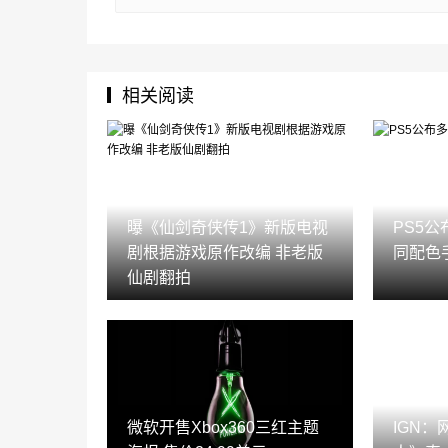
相关阅读
曝《仙剑奇侠传1》新版电视
PS5
剧根据游戏原作改编 非老版
同配色
仙剧翻拍
微软开售Xbox360三红主题
IGN