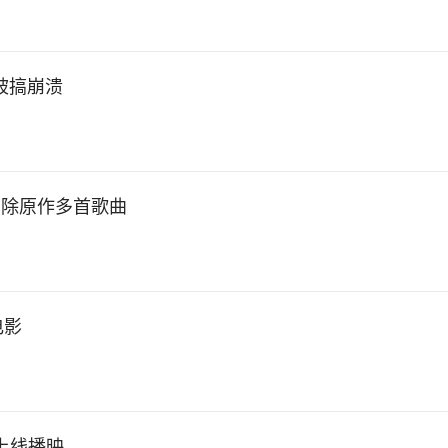
盘被搞崩溃
删除原作多首歌曲
电影
上线播映