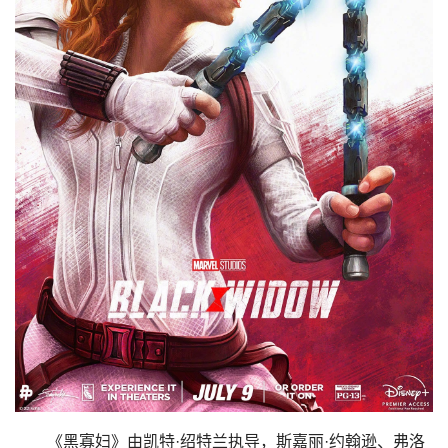
《黑寡妇》由凯特·绍特兰执导，斯嘉丽·约翰逊、弗洛