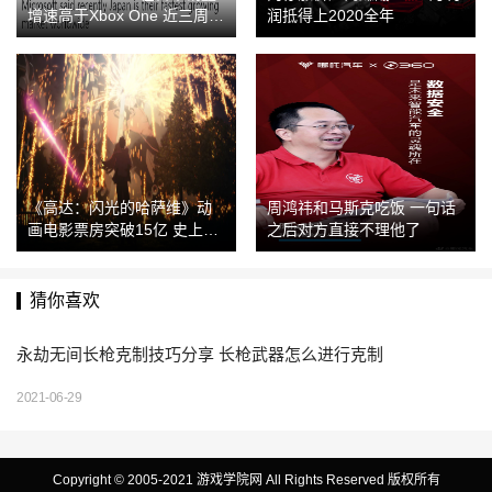
增速高于Xbox One 近三周达
润抵得上2020全年
历史最高
《高达：闪光的哈萨维》动
周鸿祎和马斯克吃饭 一句话
画电影票房突破15亿 史上新
之后对方直接不理他了
高
猜你喜欢
永劫无间长枪克制技巧分享 长枪武器怎么进行克制
2021-06-29
Copyright © 2005-2021 游戏学院网 All Rights Reserved 版权所有