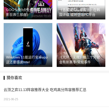
GOG今晚9点免费领取《暗
《恶魔城高级收藏版》在韩
影狂奔三部曲》
国评级 或将登陆PC平台
Windows 11能运行安卓app
《光环：无限》每三个月就
这还要感谢Intel
会有新赛季/常规事件
猜你喜欢
云顶之弈11.13阵容推荐大全 吃鸡高分阵容推荐汇总
2021-06-25