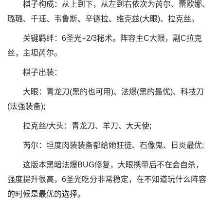
棋子构成：从上到下，从左到右依次为芮尔、蕾欧娜、
璐璐、千珏、韦鲁斯、辛德拉、维克兹(大眼)、拉克丝。
关键羁绊：6圣光+2/3秘术。阵容主C大眼，副C拉克
丝，主坦芮尔。
棋子出装：
大眼：青龙刀(黑的也可用)、法爆(黑的最优)、科技刀
(法强装备);
拉克丝/大头：青龙刀、羊刀、大天使;
芮尔：坦度肉装装备都给她狂徒、石像鬼、日炎最优;
这版本黑暗法爆BUG修复，大眼携带后不在会自杀，
强度提升很高，6圣光吃分非常稳定，在不知道玩什么阵容
的时候是最优的选择。