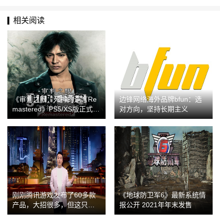
相关阅读
《审判之眼：死神的遗言Re
边锋网络海外品牌bfun：选
mastered》PS5/XS版正式发
对方向，坚持长期主义
售
刚刚腾讯游戏发布了60多款
《地球防卫军6》最新系统情
产品，大招很多，但这只是
报公开 2021年年末发售
冰山一角