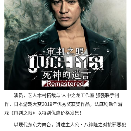
演员，艺人木村拓哉与‘人中之龙工作室’强强联手制
作，日本游戏大赏2019年优秀奖获奖作品，法庭剧动作游
戏《审判之眼》以特别优惠价格发售！
以现代东京为舞台，讲述主人公・八神隆之对抗邪恶犯