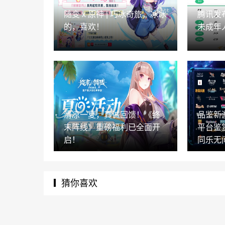
随变 x 原神 | 巧冰奇旅，冰冰
腾讯发
的，喜欢！
未成年
清凉一夏，真诚回馈！《终
品鉴新
末阵线》重磅福利已全面开
平台鉴
启！
同乐无
猜你喜欢