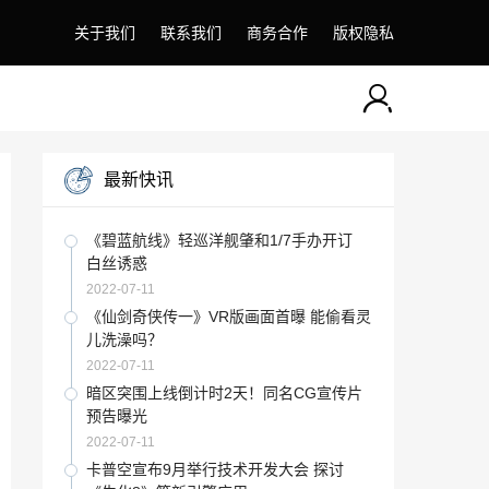
关于我们
联系我们
商务合作
版权隐私
最新快讯
《碧蓝航线》轻巡洋舰肇和1/7手办开订
白丝诱惑
2022-07-11
《仙剑奇侠传一》VR版画面首曝 能偷看灵
儿洗澡吗？
2022-07-11
暗区突围上线倒计时2天！同名CG宣传片
预告曝光
2022-07-11
卡普空宣布9月举行技术开发大会 探讨