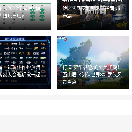
布《2022年暑假期间
绝区零新艾利都入住指南|邦
人限玩日历》
布篇
游！试玩佳作！蒸汽
打造“梦华录”般的至美江湖！
赏家大会邀玩家一起
西山居《剑侠世界3》武侠风
间
景盘点