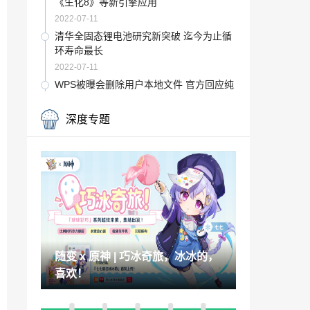
《生化8》等新引擎应用
2022-07-11
清华全固态锂电池研究新突破 迄今为止循
环寿命最长
2022-07-11
WPS被曝会删除用户本地文件 官方回应纯
属误导
2022-07-11
深度专题
《梦三国2》将登陆Steam 免费游玩上线
时间待定
2022-07-11
高桥和希死因为溺死 刑事案件可能性较低
2022-07-11
M站评选2022年上半年20款最佳游戏 榜首
一骑绝尘
随变 x 原神 | 巧冰奇旅，冰冰的，
2022-07-11
喜欢！
随变 x 原神 | 巧冰奇旅，冰冰的，喜欢！
2022-07-11