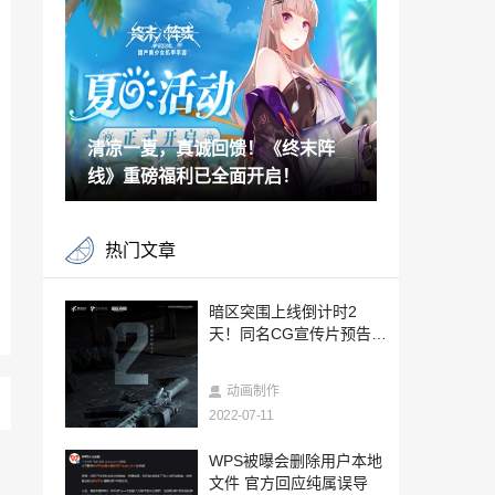
2022-07-11
荣耀X40i于7月13日预售 号称“宇宙级浪
漫”
2022-07-11
清凉一夏，真诚回馈！《终末阵
剑网3缘起巴蜀风云定档7月28日 预热活动
今日开启
线》重磅福利已全面开启！
2022-07-11
《原神》2.8版更新：老爷皇女新衣装 金
热门文章
苹果群岛开放
2022-07-11
《泰拉瑞亚》公布图画小说系列 2022年Q
暗区突围上线倒计时2
3推出第一期
天！同名CG宣传片预告曝
2022-07-11
光
《最后的生还者》PS5版8月26日开始预载
动画制作
9月2日发售
2022-07-11
2022-07-11
周杰伦账号被差评淹没：被逼删除动态、
WPS被曝会删除用户本地
审核评论
文件 官方回应纯属误导