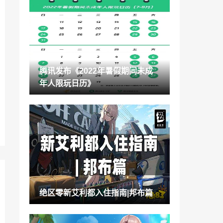
《剑网3缘起》巴蜀风云定档7月28日 预热
活动开启
2022-07-11
《魔兽世界》巨龙时代A测或将在本周上线
2022-07-11
腾讯发布《2022年暑假期间未成
血源诅咒+空洞骑士的奇妙化反《鸦之咒
年人限玩日历》
誓》新预告公布
2022-07-11
海贼王动画电影《FILM RED》新海报 确
定推IMAX版
2022-07-11
日服港服eShop举行“我的任天堂黄金点数
双倍活动”
2022-07-11
腾讯发布《2022年暑假期间未成年人限玩
绝区零新艾利都入住指南|邦布篇
日历》
2022-07-11
绝区零新艾利都入住指南|邦布篇