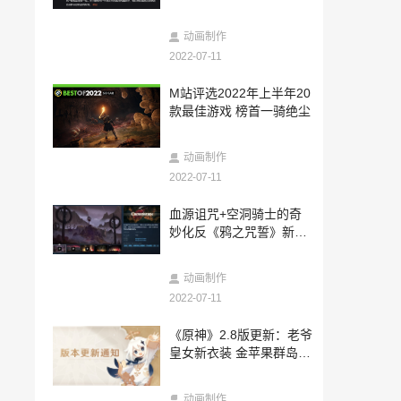
2022-07-11
周一内涵囧图云飞系列 美女看到镜子就走
动画制作
不动了！
2022-07-11
2022-07-11
M站评选2022年上半年20
海贼王动画电影《FILM RED》新海报 确
款最佳游戏 榜首一骑绝尘
定推IMAX版
2022-07-11
动画制作
罗永浩官宣新创业公司：目标AR 不看好苹
果AR
2022-07-11
2022-07-11
血源诅咒+空洞骑士的奇
Steam 一周销量榜：Steam Deck 六连
妙化反《鸦之咒誓》新预
冠，生存游戏《Raft》第二
告公布
2022-07-11
动画制作
三国杀文化月七月开启，游卡升维文化IP
2022-07-11
体验
2022-07-11
《原神》2.8版更新：老爷
清凉一夏，真诚回馈！《终末阵线》重磅
皇女新衣装 金苹果群岛开
福利已全面开启！
放
2022-07-11
动画制作