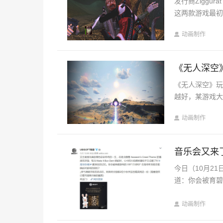
发行商Ziggur
这两款游戏最初
动画制作
《无人深空
《无人深空》
越好，某游戏大作
动画制作
音乐会又来
今日（10月2
道：你会被育碧
动画制作