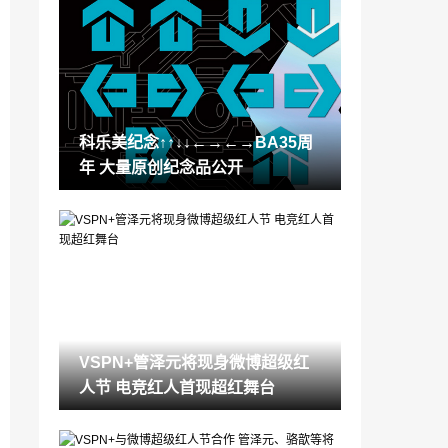
LOL双城之战活动皮城祖安皮肤半价 LOL
双城之战全半价皮肤一览
2021-10-27
光遇青色光芒在哪 光遇10.27青色光芒位
置
2021-10-27
科乐美纪念↑↑↓↓←→←→BA35周
LCK准备推行工资帽政策 LPL或将逐步引
年 大量原创纪念品公开
入1000万工资帽
2021-10-27
《塞尔达无双:灾厄启示录》1.3.0版本发布
全新DLC即将发售
2021-10-27
《漫威银河护卫队》Steam版发售:国区35
9元,获玩家特别好评
2021-10-27
VSPN+管泽元将现身微博超级红
《超级马里奥：奥德赛》发售4周年 樱井
人节 电竞红人首现超红舞台
政博发推祝贺
2021-10-27
87岁暗黑2老粉痴迷《暗黑2重制版》 玩出