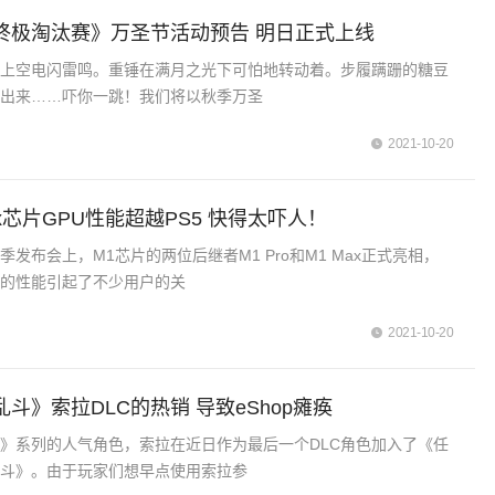
终极淘汰赛》万圣节活动预告 明日正式上线
的上空电闪雷鸣。重锤在满月之光下可怕地转动着。步履蹒跚的糖豆
走出来……吓你一跳！我们将以秋季万圣
2021-10-20
ax芯片GPU性能超越PS5 快得太吓人！
发布会上，M1芯片的两位后继者M1 Pro和M1 Max正式亮相，
越的性能引起了不少用户的关
2021-10-20
斗》索拉DLC的热销 导致eShop瘫痪
》系列的人气角色，索拉在近日作为最后一个DLC角色加入了《任
乱斗》。由于玩家们想早点使用索拉参