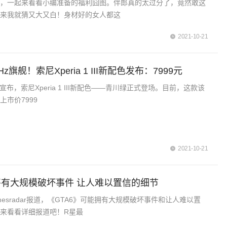
了，一起来看看小编准备的福利囧图。伴郎真的太过分了，竟然敢这
上来我就猜又大又白！身材好的女人都这
2021-10-21
Hz旗舰！索尼Xperia 1 III新配色发布：7999元
官微宣布，索尼Xperia 1 III新配色——青川绿正式登场。目前，这款该
上市价7999
2021-10-21
》将有大规模破坏事件 让人难以置信的细节
esradar报道，《GTA6》可能拥有大规模破坏事件和让人难以置
来看看详细报道吧！R星最