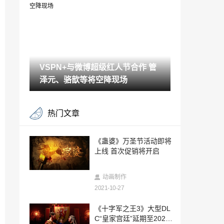
“肌腱炎”
2021-10-27
经典ARPG《秦殇》Steam版发售 优惠价2
9.6元
2021-10-27
VSPN+与微博超级红人节合作 管
完美世界Q3营收25.32亿元 游戏业务盈利
约5.5亿
泽元、骆歆等将空降现场
2021-10-27
港服PS商城今日开启11月优惠 多款热门
热门文章
游戏折扣过半
2021-10-27
《信长之野望：新生》内政系统介绍 君臣
《蛊婆》万圣节活动即将
齐心统一天下
上线 首次促销将开启
2021-10-27
开了会员也得看广告！腾讯视频回复：不
动画制作
在特权范围内
2021-10-27
2021-10-27
媲美专业微单！索尼Xperia PRO-I国行发
《十字军之王3》大型DL
布：6599元
C“皇家宫廷”延期至2022