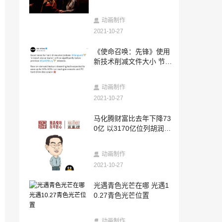
年
2021-10-27
《超级机器人大战30》第四弹中文预告 10
动画制作
月28日正式发售
2021-10-27
2021-10-27
《使命召唤：先锋》使用
恐怖复仇者来袭？《漫威复仇者》万圣节
新技术削减文件大小 节省
主题活动、皮肤上线！
硬盘空间
2021-10-27
动画制作
网易云音乐拟举报韩国SM拒绝授权 维持
垄断状态
2021-10-27
2021-10-27
马化腾财富比去年下降73
绝地求生10.27更新公告:万圣大乱斗,万圣
0亿 以3170亿位列胡润百
节活动预览
富榜第四
2021-10-27
动画制作
哈利波特魔法觉醒拼图10.27:黑魔法?我会
2021-10-27
让皮皮鬼见识黑魔法的
2021-10-27
光遇青色光芒在哪 光遇1
九月青豆角产地是哪里？蚂蚁新村10月27
0.27青色光芒位置
日答案
2021-10-27
动画制作