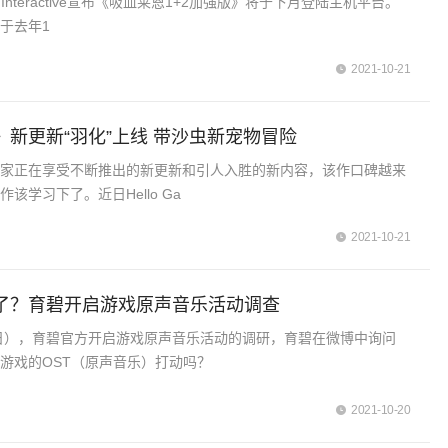
at Interactive宣布《吸血莱恩1+2加强版》将于下月登陆主机平台。
于去年1
2021-10-21
》新更新“羽化”上线 带沙虫新宠物冒险
玩家正在享受不断推出的新更新和引人入胜的新内容，该作口碑越来
该学习下了。近日Hello Ga
2021-10-21
了？育碧开启游戏原声音乐活动调查
1日），育碧官方开启游戏原声音乐活动的调研，育碧在微博中询问
游戏的OST（原声音乐）打动吗？
2021-10-20