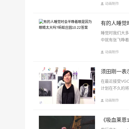
动画制作
有的人睡觉时
睡觉时我们大
中就有张飞睁着
动画制作
须田刚一表
在最近接受VG
计划在不久的将
动画制作
《吸血莱恩1