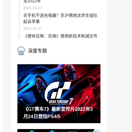
至2022年
2021-10-27
买手机不送充电器？京沪两地法学生组队
起诉苹果
2021-10-27
《使命召唤：先锋》使用新技术削减文件
大小 节省硬盘空间
2021-10-27
深度专题
双11避坑：二手矿卡是这么卖给你的 这些
套路要看懂
2021-10-27
马化腾财富比去年下降730亿 以3170亿位
列胡润百富榜第四
2021-10-27
类肉鸽桌面游戏《壁垒圣卫》上架Steam
支持官方简中
《GT赛车7》最新宣传片2022年3
2021-10-27
月24日登陆PS4/5
世界弹射物语火队怎么搭配 世界弹射物语
火队队伍配置
2021-10-27