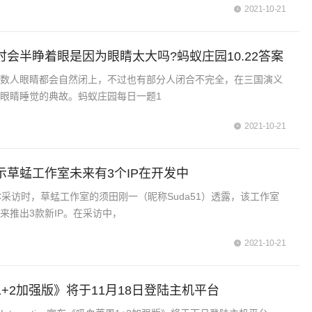
2021-10-21
会半睁着眼是因为眼睛太大吗?蚂蚁庄园10.22答案
多数人眼睛都会自然闭上，不过也有部分人闭合不完全，在三国演义
眼睛睡觉的典故。蚂蚁庄园每日一题1
2021-10-21
示草蜢工作室未来有3个IP在开发中
C采访时，草蜢工作室的须田刚一（昵称Suda51）透露，该工作室
来推出3款新IP。在采访中，
2021-10-21
+2加强版》将于11月18日登陆主机平台