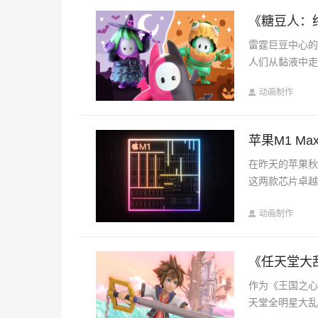
《糖豆人：
雷霆巨豆中心
人们从黏液中
动画制作
苹果M1 M
在昨天的苹果秋季
这两款芯片卓
动画制作
《任天堂大乱
作为《王国之心
天堂全明星大