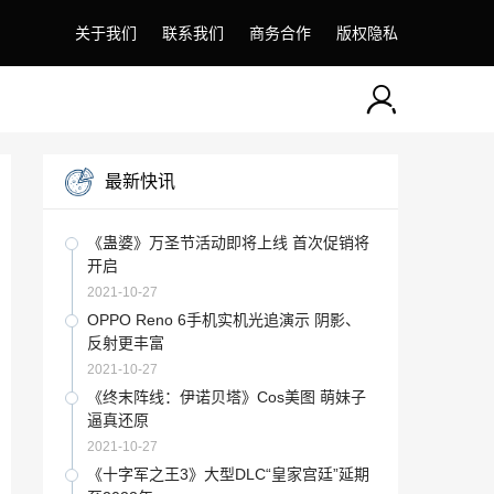
关于我们
联系我们
商务合作
版权隐私
最新快讯
《蛊婆》万圣节活动即将上线 首次促销将
开启
2021-10-27
OPPO Reno 6手机实机光追演示 阴影、
反射更丰富
2021-10-27
《终末阵线：伊诺贝塔》Cos美图 萌妹子
逼真还原
2021-10-27
《十字军之王3》大型DLC“皇家宫廷”延期