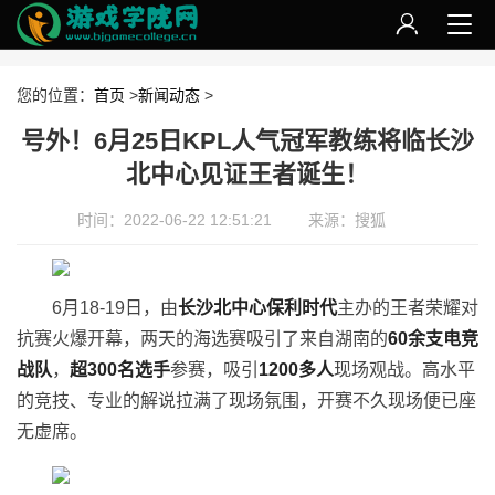
您的位置：
首页
>
新闻动态
>
号外！6月25日KPL人气冠军教练将临长沙
北中心见证王者诞生！
时间：2022-06-22 12:51:21
来源：搜狐
6月18-19日，由
长沙北中心保利时代
主办的王者荣耀对
抗赛火爆开幕，两天的海选赛吸引了来自湖南的
60余支电竞
战队
，
超300名选手
参赛，吸引
1
200
多人
现场观战。高水平
的竞技、专业的解说拉满了现场氛围，开赛不久现场便已座
无虚席。