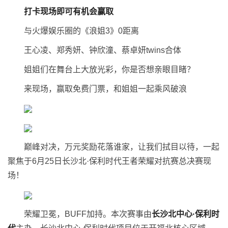
打卡现场即可有机会赢取
与火爆娱乐圈的《浪姐3》0距离
王心凌、郑秀妍、钟欣潼、蔡卓妍twins合体
姐姐们在舞台上大放光彩，你是否想亲眼目睹？
来现场，赢取免费门票，和姐姐一起乘风破浪
巅峰对决，万元奖励花落谁家，让我们拭目以待，一起
聚焦于6月25日长沙北·保利时代王者荣耀对抗赛总决赛现
场！
荣耀卫冕，BUFF加持。本次赛事由
长沙北中心
·
保利时