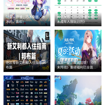
随变 x 原神 | 巧冰奇旅，冰
腾讯发布《2022年暑假期间
冰的，喜欢！
未成年人限玩日历》
绝区零新艾利都入住指南|邦
清凉一夏，真诚回馈！《终
布篇
末阵线》重磅福利已全面开
启！