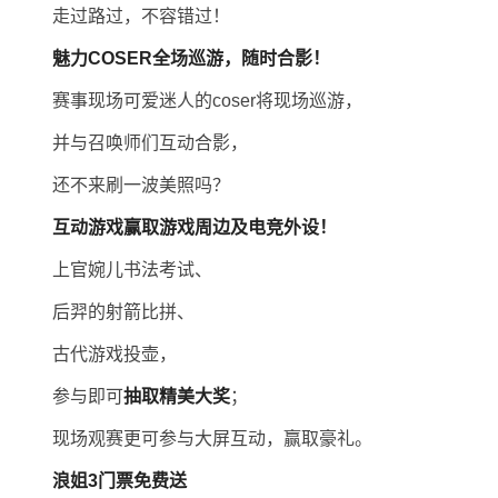
走过路过，不容错过！
魅力
COSER全场
巡游，
随时
合影！
赛事现场可爱迷人的coser将现场巡游，
并与召唤师们互动合影，
还不来刷一波美照吗？
互动游戏赢取
游戏周边及电竞外设！
上官婉儿书法考试、
后羿的射箭比拼、
古代游戏投壶，
参与即可
抽取精美大
奖
；
现场观赛更可参与大屏互动，赢取豪礼。
浪姐
3门票免费送